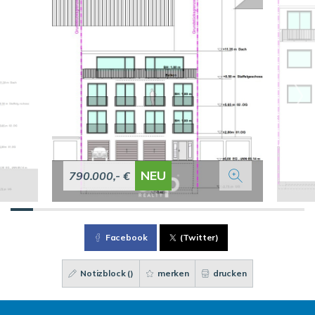
NEU
790.000,- €
Facebook
(Twitter)
Notizblock (
)
merken
drucken