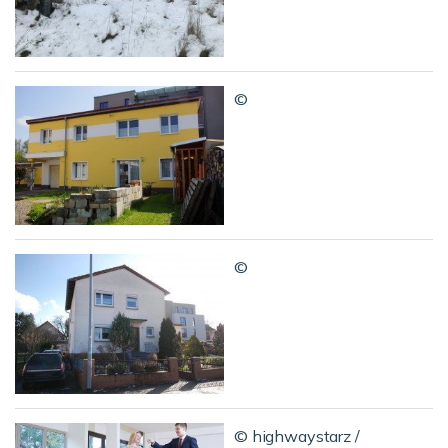
©
©
© highwaystarz /