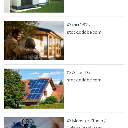
© mur162 /
stock.adobe.com
© Alice_D /
stock.adobe.com
© Monster Ztudio /
AdobeStock.com