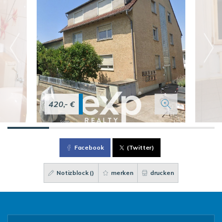
420,- €
Facebook
(Twitter)
Notizblock (
)
merken
drucken