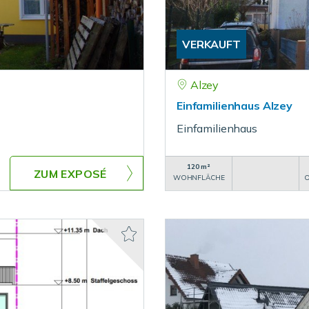
VERKAUFT
Alzey
Einfamilienhaus Alzey
Einfamilienhaus
120 m²
ZUM EXPOSÉ
WOHNFLÄCHE
O