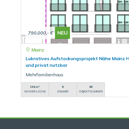
NEU
790.000,- €
Mainz
Lukratives Aufstockungsprojekt Nähe Mainz H
und privat nutzbar
Mehrfamilienhaus
294 m²
8
68
WOHNFLÄCHE
ZIMMER
OBJEKTNUMMER