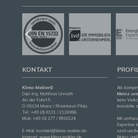
KONTAKT
PROFI
Klima-Makler©
Als kompe
Dipl.-Ing. Matthias Unnath
Mainz un
An der Fahrt 5
beim Verka
D-55124 Mainz / Rheinland-Pfalz
Immobilie z
Tel.:
+49 (0) 6131 / 2126986
Mob:
+49 (0) 177 / 8916124
Mit umfas
Expertise 
E-Mail:
kontakt@klima-makler.de
rund um Ih
Internet:
www.klima-makler.de
Mainz und