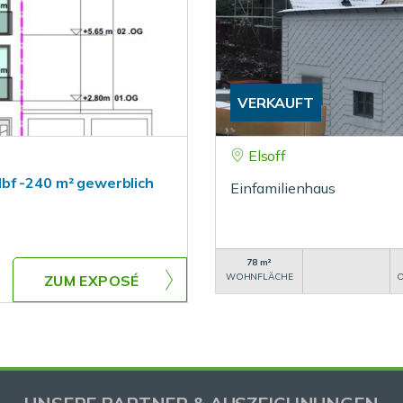
VERKAUFT
Elsoff
bf -240 m² gewerblich
Einfamilienhaus
78 m²
WOHNFLÄCHE
O
ZUM EXPOSÉ