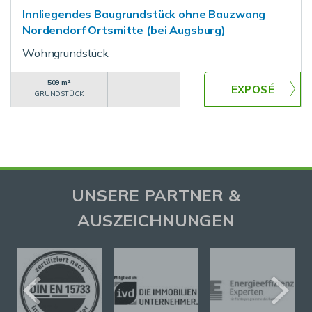
Innliegendes Baugrundstück ohne Bauzwang
Nordendorf Ortsmitte (bei Augsburg)
Wohngrundstück
509 m²
GRUNDSTÜCK
UNSERE PARTNER &
AUSZEICHNUNGEN